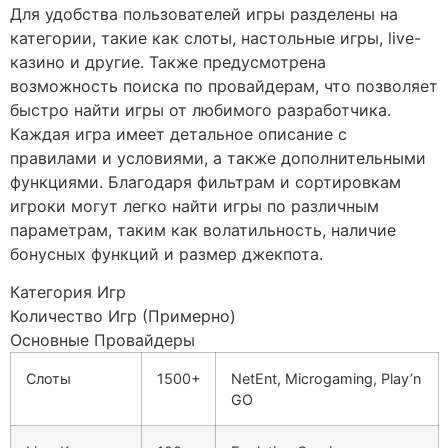
Для удобства пользователей игры разделены на
категории, такие как слоты, настольные игры, live-
казино и другие. Также предусмотрена
возможность поиска по провайдерам, что позволяет
быстро найти игры от любимого разработчика.
Каждая игра имеет детальное описание с
правилами и условиями, а также дополнительными
функциями. Благодаря фильтрам и сортировкам
игроки могут легко найти игры по различным
параметрам, таким как волатильность, наличие
бонусных функций и размер джекпота.
Категория Игр
Количество Игр (Примерно)
Основные Провайдеры
Слоты
1500+
NetEnt, Microgaming, Play’n
GO