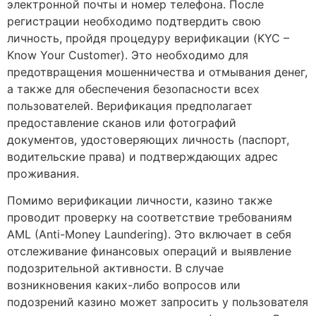
электронной почты и номер телефона. После
регистрации необходимо подтвердить свою
личность, пройдя процедуру верификации (KYC –
Know Your Customer). Это необходимо для
предотвращения мошенничества и отмывания денег,
а также для обеспечения безопасности всех
пользователей. Верификация предполагает
предоставление сканов или фотографий
документов, удостоверяющих личность (паспорт,
водительские права) и подтверждающих адрес
проживания.
Помимо верификации личности, казино также
проводит проверку на соответствие требованиям
AML (Anti-Money Laundering). Это включает в себя
отслеживание финансовых операций и выявление
подозрительной активности. В случае
возникновения каких-либо вопросов или
подозрений казино может запросить у пользователя