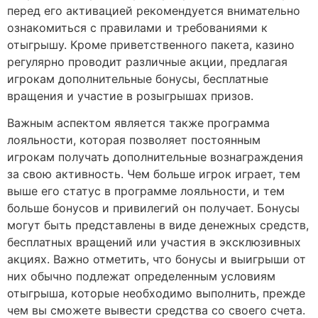
перед его активацией рекомендуется внимательно
ознакомиться с правилами и требованиями к
отыгрышу. Кроме приветственного пакета, казино
регулярно проводит различные акции, предлагая
игрокам дополнительные бонусы, бесплатные
вращения и участие в розыгрышах призов.
Важным аспектом является также программа
лояльности, которая позволяет постоянным
игрокам получать дополнительные вознаграждения
за свою активность. Чем больше игрок играет, тем
выше его статус в программе лояльности, и тем
больше бонусов и привилегий он получает. Бонусы
могут быть представлены в виде денежных средств,
бесплатных вращений или участия в эксклюзивных
акциях. Важно отметить, что бонусы и выигрыши от
них обычно подлежат определенным условиям
отыгрыша, которые необходимо выполнить, прежде
чем вы сможете вывести средства со своего счета.