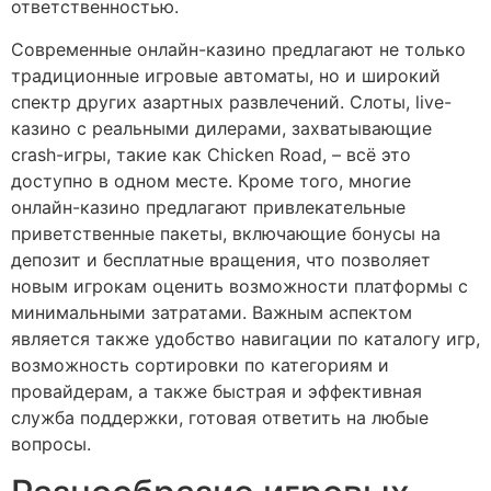
ответственностью.
Современные онлайн-казино предлагают не только
традиционные игровые автоматы, но и широкий
спектр других азартных развлечений. Слоты, live-
казино с реальными дилерами, захватывающие
crash-игры, такие как Chicken Road, – всё это
доступно в одном месте. Кроме того, многие
онлайн-казино предлагают привлекательные
приветственные пакеты, включающие бонусы на
депозит и бесплатные вращения, что позволяет
новым игрокам оценить возможности платформы с
минимальными затратами. Важным аспектом
является также удобство навигации по каталогу игр,
возможность сортировки по категориям и
провайдерам, а также быстрая и эффективная
служба поддержки, готовая ответить на любые
вопросы.