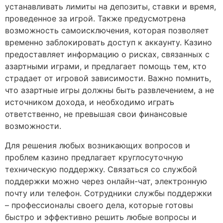
устанавливать лимиты на депозиты, ставки и время,
проведенное за игрой. Также предусмотрена
возможность самоисключения, которая позволяет
временно заблокировать доступ к аккаунту. Казино
предоставляет информацию о рисках, связанных с
азартными играми, и предлагает помощь тем, кто
страдает от игровой зависимости. Важно помнить,
что азартные игры должны быть развлечением, а не
источником дохода, и необходимо играть
ответственно, не превышая свои финансовые
возможности.
Для решения любых возникающих вопросов и
проблем казино предлагает круглосуточную
техническую поддержку. Связаться со службой
поддержки можно через онлайн-чат, электронную
почту или телефон. Сотрудники службы поддержки
– профессионалы своего дела, которые готовы
быстро и эффективно решить любые вопросы и