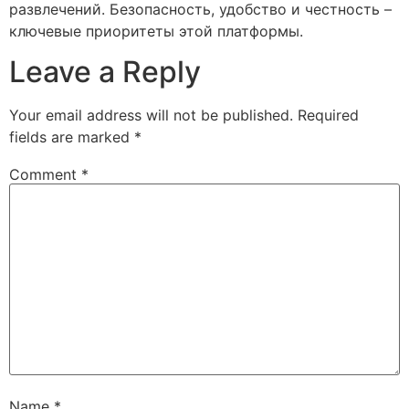
развлечений. Безопасность, удобство и честность –
ключевые приоритеты этой платформы.
Leave a Reply
Your email address will not be published.
Required
fields are marked
*
Comment
*
Name
*