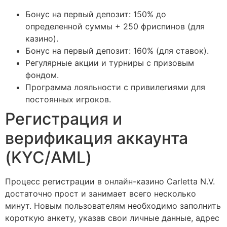
Бонус на первый депозит: 150% до
определенной суммы + 250 фриспинов (для
казино).
Бонус на первый депозит: 160% (для ставок).
Регулярные акции и турниры с призовым
фондом.
Программа лояльности с привилегиями для
постоянных игроков.
Регистрация и
верификация аккаунта
(KYC/AML)
Процесс регистрации в онлайн-казино Carletta N.V.
достаточно прост и занимает всего несколько
минут. Новым пользователям необходимо заполнить
короткую анкету, указав свои личные данные, адрес