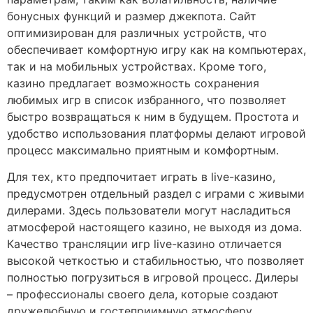
бонусных функций и размер джекпота. Сайт
оптимизирован для различных устройств, что
обеспечивает комфортную игру как на компьютерах,
так и на мобильных устройствах. Кроме того,
казино предлагает возможность сохранения
любимых игр в список избранного, что позволяет
быстро возвращаться к ним в будущем. Простота и
удобство использования платформы делают игровой
процесс максимально приятным и комфортным.
Для тех, кто предпочитает играть в live-казино,
предусмотрен отдельный раздел с играми с живыми
дилерами. Здесь пользователи могут насладиться
атмосферой настоящего казино, не выходя из дома.
Качество трансляции игр live-казино отличается
высокой четкостью и стабильностью, что позволяет
полностью погрузиться в игровой процесс. Дилеры
– профессионалы своего дела, которые создают
дружелюбную и гостеприимную атмосферу.