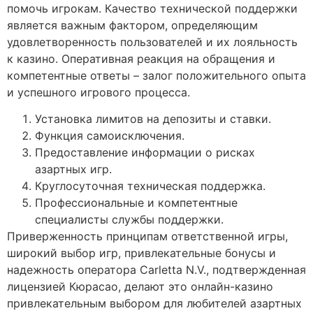
помочь игрокам. Качество технической поддержки
является важным фактором, определяющим
удовлетворенность пользователей и их лояльность
к казино. Оперативная реакция на обращения и
компетентные ответы – залог положительного опыта
и успешного игрового процесса.
Установка лимитов на депозиты и ставки.
Функция самоисключения.
Предоставление информации о рисках
азартных игр.
Круглосуточная техническая поддержка.
Профессиональные и компетентные
специалисты службы поддержки.
Приверженность принципам ответственной игры,
широкий выбор игр, привлекательные бонусы и
надежность оператора Carletta N.V., подтвержденная
лицензией Кюрасао, делают это онлайн-казино
привлекательным выбором для любителей азартных