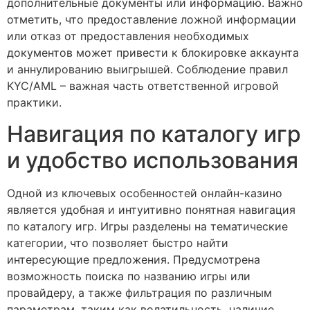
дополнительные документы или информацию. Важно
отметить, что предоставление ложной информации
или отказ от предоставления необходимых
документов может привести к блокировке аккаунта
и аннулированию выигрышей. Соблюдение правил
KYC/AML – важная часть ответственной игровой
практики.
Навигация по каталогу игр
и удобство использования
Одной из ключевых особенностей онлайн-казино
является удобная и интуитивно понятная навигация
по каталогу игр. Игры разделены на тематические
категории, что позволяет быстро найти
интересующие предложения. Предусмотрена
возможность поиска по названию игры или
провайдеру, а также фильтрация по различным
параметрам, таким как волатильность, наличие