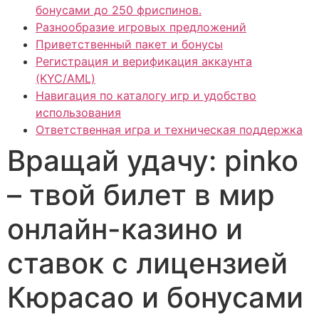
бонусами до 250 фриспинов.
Разнообразие игровых предложений
Приветственный пакет и бонусы
Регистрация и верификация аккаунта
(KYC/AML)
Навигация по каталогу игр и удобство
использования
Ответственная игра и техническая поддержка
Вращай удачу: pinko
– твой билет в мир
онлайн-казино и
ставок с лицензией
Кюрасао и бонусами