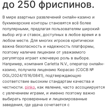
до 250 фриспинов.
В мире азартных развлечений онлайн-казино и
букмекерские конторы становятся всё более
популярными, предлагая пользователям широкий
выбор игр и ставок, доступных в любое время и в
любом месте. Для многих игроков критически
важна безопасность и надежность платформы,
поэтому наличие лицензии от уважаемого
регулятора играет ключевую роль в выборе.
Например, компания Carletta N.V., оператор онлайн-
казино, получила лицензию Кюрасао (CGCB №
OGL/2024/1516/0841), подтверждающую
соответствие высоким стандартам качества и
честности.
pinko
, как явление, часто ассоциируется
с увлечением играми, и именно поэтому важно
выбирать проверенные и лицензированные
заведения, где удача сочетается с