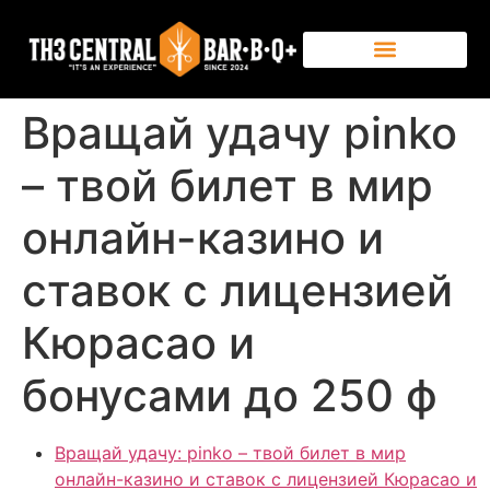
Вращай удачу pinko
– твой билет в мир
онлайн-казино и
ставок с лицензией
Кюрасао и
бонусами до 250 ф
Вращай удачу: pinko – твой билет в мир
онлайн-казино и ставок с лицензией Кюрасао и