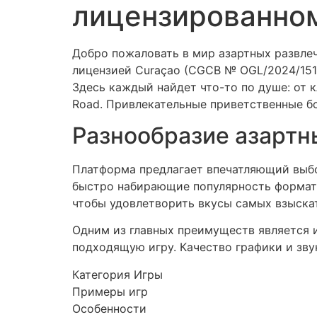
лицензированном
Добро пожаловать в мир азартных развле
лицензией Curaçao (CGCB № OGL/2024/1516
Здесь каждый найдет что-то по душе: от к
Road. Привлекательные приветственные бо
Разнообразие азартны
Платформа предлагает впечатляющий выбо
быстро набирающие популярность форматы
чтобы удовлетворить вкусы самых взыскат
Одним из главных преимуществ является 
подходящую игру. Качество графики и звук
Категория Игры
Примеры игр
Особенности