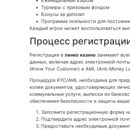
Еженедельный кэшбэк
Турниры с призовым фондом
Бонусы за депозит
Программа лояльности для постоянн
Каждый игрок может воспользоваться выг
Процесс регистрации
Регистрация в
пинко казино
занимает всег
данных, включая адрес электронной почт
(Know Your Customer) и AML (Anti-Money La
Процедура KYC/AML необходима для пред
копии документов, удостоверяющих лично
коммунальные услуги, выписки из банковс
обеспечения безопасности и защиты ваши
Заполните регистрационную форму на
Подтвердите адрес электронной почт
Предоставьте необходимые документ