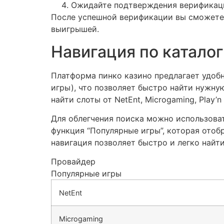
Ожидайте подтверждения верификац
После успешной верификации вы сможете 
выигрышей.
Навигация по каталог
Платформа пинко казино предлагает удобну
игры), что позволяет быстро найти нужну
найти слоты от NetEnt, Microgaming, Play’
Для облегчения поиска можно использоват
функция “Популярные игры”, которая отоб
навигация позволяет быстро и легко найт
Провайдер
Популярные игры
NetEnt
Microgaming