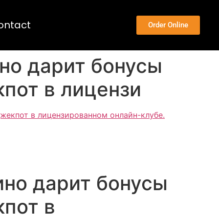
ontact
Order Online
но дарит бонусы
кпот в лицензи
жекпот в лицензированном онлайн-клубе.
ино дарит бонусы
кпот в