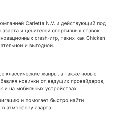
компанией Carletta N.V. и действующий под
 азарта и ценителей спортивных ставок.
новационных crash-игр, таких как Chicken
ательной и выгодной.
е классические жанры, а также новые,
бавляя новинки от ведущих провайдеров,
к и на мобильных устройствах.
вигацию и помогает быстро найти
 в атмосферу азарта.