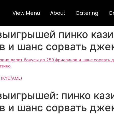
View Menu
About
Catering
C
выигрышей пинко кази
в и шанс сорвать дже
зино дарит бонусы до 250 фриспинов и шанс сорвать д
азино
 (KYC/AML)
выигрышей: пинко каз
в и шанс сорвать дже