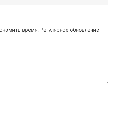
ономить время. Регулярное обновление