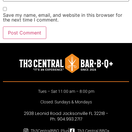
Save my name, email, and website in this browser for
the next time I comment.
Tues – Sat 11:00 am – 8:00 pm
Closed: Sundays & Mondays
2938 Leonid Road Jacksonville FL 32218 -
Ph: 904.993.2717
Th3CentralBBQ_Plus
Th3 Central BBQ+