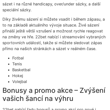
sázet i na různé handicapy, over/under sázky, a další
speciální sázky.
Díky živému sázení si můžete vsadit i během zápasu, a
to na základě aktuálního vývoje situace. Živé sázení
přináší ještě větší vzrušení a možnost rychle reagovat
na změny ve hře. 22bet nabízí i streamování vybraných
sportovních událostí, takže si můžete sledovat zápas
přímo na našich stránkách a sázet v reálném čase.
Fotbal
Tenis
Basketbal
Hokej
Volejbal
Bonusy a promo akce – Zvýšení
vašich šancí na výhru
22bet nabízí řadu bonusů a promo akcí pro nové i