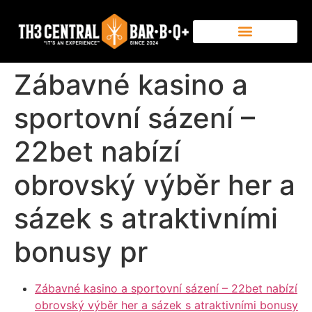
Zábavné kasino a
sportovní sázení –
22bet nabízí
obrovský výběr her a
sázek s atraktivními
bonusy pr
Zábavné kasino a sportovní sázení – 22bet nabízí
obrovský výběr her a sázek s atraktivními bonusy