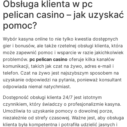
Obsługa klienta w pc
pelican casino – jak uzyskać
pomoc?
Wybór kasyna online to nie tylko kwestia dostępnych
gier i bonusów, ale także rzetelnej obsługi klienta, która
może zapewnić pomoc i wsparcie w razie jakichkolwiek
problemów.
pc pelican casino
oferuje kilka kanałów
komunikacji, takich jak czat na żywo, adres e-mail i
telefon. Czat na żywo jest najszybszym sposobem na
uzyskanie odpowiedzi na pytania, ponieważ konsultant
odpowiada niemal natychmiast.
Dostępność obsługi klienta 24/7 jest istotnym
czynnikiem, który świadczy o profesjonalizmie kasyna.
Umożliwia to uzyskanie pomocy o dowolnej porze,
niezależnie od strefy czasowej. Ważne jest, aby obsługa
klienta była kompetentna i potrafiła udzielić jasnych i