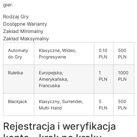
gier.
Rodzaj Gry
Dostępne Warianty
Zakład Minimalny
Zakład Maksymalny
Automaty
Klasyczne, Wideo,
0.10
500
do Gry
Progresywne
PLN
PLN
Ruletka
Europejska,
1
1000
Amerykańska,
PLN
PLN
Francuska
Blackjack
Klasyczny, Surrender,
5
500
Multi-Hand
PLN
PLN
Rejestracja i weryfikacja